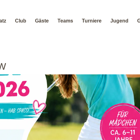
atz
Club
Gäste
Teams
Turniere
Jugend
G
GW