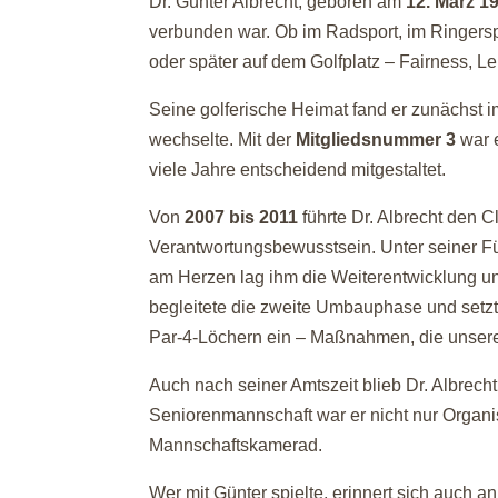
Dr. Günter Albrecht, geboren am
12. März 1
verbunden war. Ob im Radsport, im Ringerspo
oder später auf dem Golfplatz – Fairness, 
Seine golferische Heimat fand er zunächst i
wechselte. Mit der
Mitgliedsnummer 3
war e
viele Jahre entscheidend mitgestaltet.
Von
2007 bis 2011
führte Dr. Albrecht den 
Verantwortungsbewusstsein. Unter seiner Fü
am Herzen lag ihm die Weiterentwicklung uns
begleitete die zweite Umbauphase und setzt
Par-4-Löchern ein – Maßnahmen, die unsere
Auch nach seiner Amtszeit blieb Dr. Albrech
Seniorenmannschaft war er nicht nur Organis
Mannschaftskamerad.
Wer mit Günter spielte, erinnert sich auch 