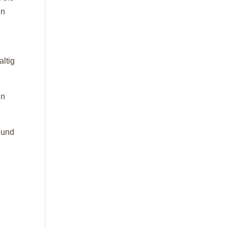
ln
altig
nn
 und