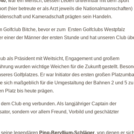
940
, war ein Mensch, dessen Leben untrennbar mit dem Sport
rt (hier betreute er als Arzt jeweils die Nationalmannschaften)
Leidenschaft und Kameradschaft prägten sein Handeln.
m Golfclub Bitche, bevor er zum
Ersten Golfclubs Westpfalz
r einer der Männer der ersten Stunde und hat unseren Club üb
Club als Präsident mit Weitsicht, Engagement und großem
hrung wurden wichtige Weichen für die Zukunft gestellt. Beson
eres Golfplatzes. Er war Initiator des ersten großen Platzumb
e sich maßgeblich für die Umgestaltung der Bahnen 2 und 5 zu
n Platz bis heute prägen.
t dem Club eng verbunden. Als langjähriger Captain der
ator, sondern vor allem Freund, Vorbild und geschätzter
an seine legendären
Ping-Beryllium-Schläger
, von denen er sich