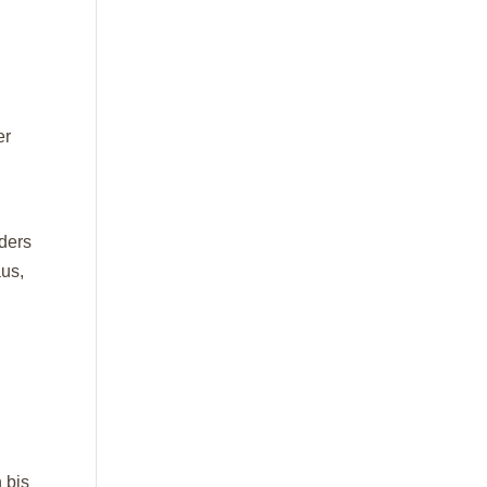
er
ders
aus,
 bis